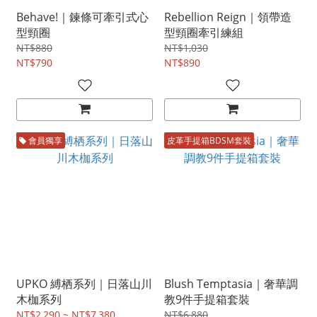
Behave!｜鍊條可牽引式心
Rebellion Reign｜領帶造
型頸圈
型頸圈牽引練組
NT$880
NT$1,030
NT$790
NT$890
會員獨享
皮革手提箱BDSM套裝
UPKO 縛栖系列｜日落山川
Blush Temptasia｜奢華調
木枷系列
教9件手提箱套裝
NT$2,290 ~ NT$7,380
NT$6,880