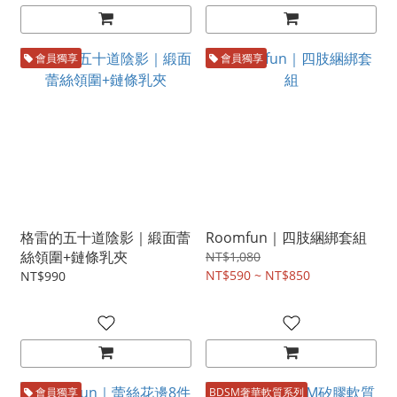
會員獨享
會員獨享
格雷的五十道陰影｜緞面蕾
Roomfun｜四肢綑綁套組
絲領圍+鏈條乳夾
NT$1,080
NT$590 ~ NT$850
NT$990
會員獨享
BDSM奢華軟質系列