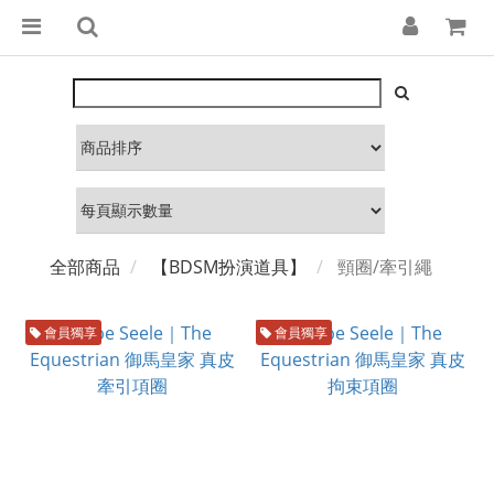
全部商品
【BDSM扮演道具】
頸圈/牽引繩
會員獨享
會員獨享