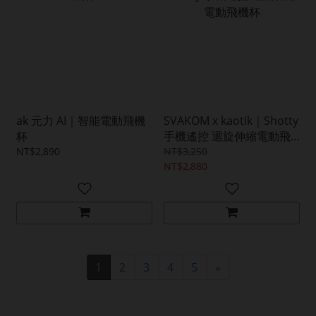
ak 元力 AI｜智能電動飛機
SVAKOM x kaotik｜Shotty
杯
手機遙控 迴旋伸縮電動飛
機杯
NT$2,890
NT$3,250
NT$2,880
1
2
3
4
5
»