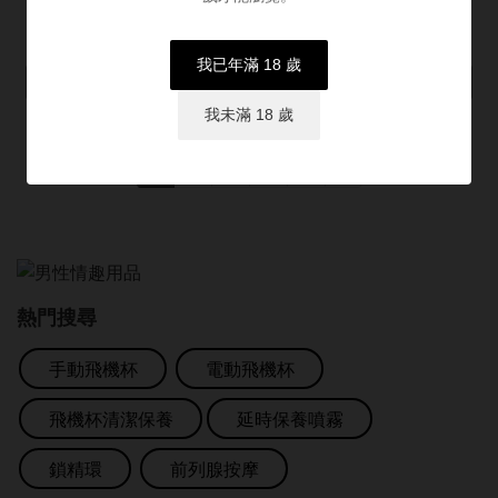
我已年滿 18 歲
我未滿 18 歲
1
2
3
4
5
»
熱門搜尋
手動飛機杯
電動飛機杯
飛機杯清潔保養
延時保養噴霧
鎖精環
前列腺按摩