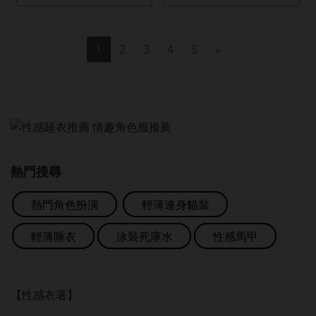
1
2
3
4
5
»
熱門搜尋
熱門角色扮演
輕薄連身貓裝
輕薄睡衣
泳裝死庫水
性感馬甲
【性感衣著】