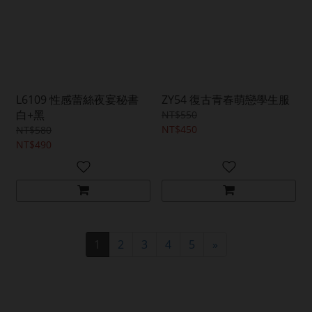
L6109 性感蕾絲夜宴秘書
ZY54 復古青春萌戀學生服
白+黑
NT$550
NT$450
NT$580
NT$490
1
2
3
4
5
»