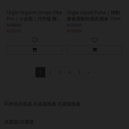
Orgie Orgasm Drops Vibe
Orgie Liquid Pulse｜律動
Pro｜小金瓶二代升級 酥麻
脈衝震動快感高潮液-15ml
跳動高潮液-15ml
NT$880
NT$950
NT$759
NT$899
1
2
3
4
5
»
共震器/共震環