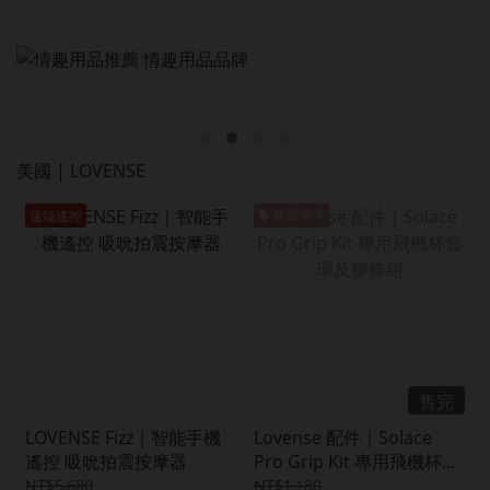
美國 | LOVENSE
遠端遙控
會員獨享
售完
LOVENSE Fizz｜智能手機
Lovense 配件｜Solace
遙控 吸吮拍震按摩器
Pro Grip Kit 專用飛機杯套
環及膠條組
NT$5,680
NT$1,180