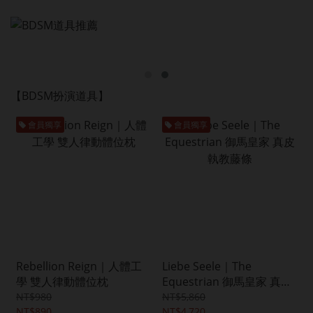
【BDSM扮演道具】
會員獨享
會員獨享
Rebellion Reign｜人體工
Liebe Seele｜The
學 雙人律動體位枕
Equestrian 御馬皇家 真皮
執教藤條
NT$980
NT$5,860
NT$890
NT$4,720