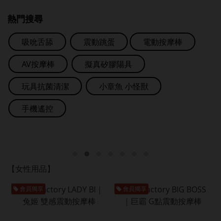
熱門搜尋
吸吮舌舔
震動跳蛋
電動按摩棒
AV按摩棒
擬真矽膠陽具
玩具抗菌清潔
小章魚 小怪獸
手機遙控
【女性用品】
會員獨享
會員獨享