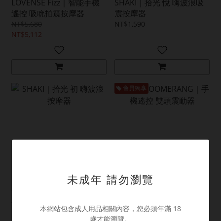
LOVENSE Fizz｜智能手機
SHAKI｜拾光 悅 嗨波浪吸
遙控 吸吮拍震按摩器
震按摩器
NT$5,680
NT$1,590
NT$5,112
會員獨享
未成年 請勿瀏覽
SHAKI｜拾光 初 嗨波浪按
LELO BOOMERANG｜手機
摩器
遙控 雙頭震動器
本網站包含成人用品相關內容，您必須年滿 18
NT$1,290
NT$7,980
歲才能瀏覽。