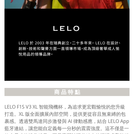
商 品 特 點
LELO F1S V3 XL 智能飛機杯，為追求更宏觀愉悅的您升級
打造。XL 版全面擴展內部空間，提供更從容且無束縛的包
裹感。透過雙馬達同步激發與 AI 律動感應，結合 LELO App
藍牙連結，讓您能自定義每一分秒的震震強度。這不僅是一