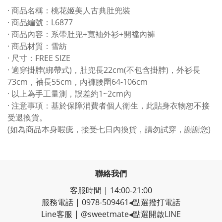
· 商品名稱：桃花姬美人古典肚兜裝
· 商品編號：L6877
· 商品內容：系帶肚兜+寬袖外衫+開襠內褲
· 商品材質：雪紡
· 尺寸：FREE SIZE
· 適穿掛脖(綁帶式)，肚兜長22cm(不包含掛脖)，外衫長
73cm，袖長55cm，內褲腰圍64-106cm
· 以上為手工量測，誤差約1~2cm內
· 注意事項：基於保障消費者個人衛生，此貼身衣物恕不接
受退換貨。
(如為商品本身暇疵，接受七日內換貨，請勿試穿，謝謝您)
聯絡我們
客服時間 | 14:00-21:00
服務電話 |
0978-509461
◂點選撥打電話
Line客服
|
@sweetmate
◂點選開啟LINE