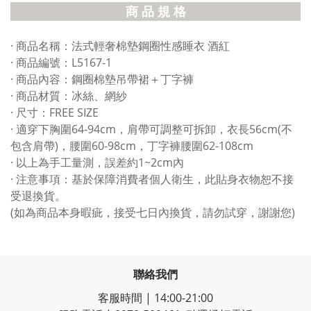
商 品 規 格
· 商品名稱：法式輕奢棉墊鋼圈性感睡衣 酒紅
· 商品編號：L5167-1
· 商品內容：鋼圈棉墊吊帶裙＋丁字褲
· 商品材質：冰絲、網紗
· 尺寸：FREE SIZE
· 適穿下胸圍64-94cm，肩帶可調整可拆卸，衣長56cm(不
包含肩帶)，腰圍60-98cm，丁字褲腰圍62-108cm
· 以上為手工量測，誤差約1~2cm內
· 注意事項：基於保障消費者個人衛生，此貼身衣物恕不接
受退換貨。
(如為商品本身暇疵，接受七日內換貨，請勿試穿，謝謝您)
聯絡我們
客服時間 | 14:00-21:00