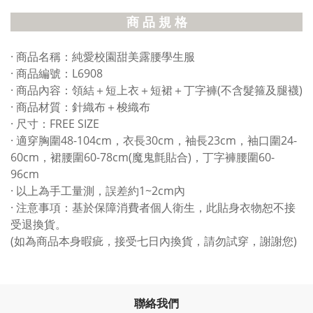
商 品 規 格
· 商品名稱：純愛校園甜美露腰學生服
· 商品編號：L6908
· 商品內容：領結＋短上衣＋短裙＋丁字褲(不含髮箍及腿襪)
· 商品材質：針織布＋梭織布
· 尺寸：FREE SIZE
· 適穿胸圍48-104cm，衣長30cm，袖長23cm，袖口圍24-
60cm，裙腰圍60-78cm(魔鬼氈貼合)，丁字褲腰圍60-
96cm
· 以上為手工量測，誤差約1~2cm內
· 注意事項：基於保障消費者個人衛生，此貼身衣物恕不接
受退換貨。
(如為商品本身暇疵，接受七日內換貨，請勿試穿，謝謝您)
聯絡我們