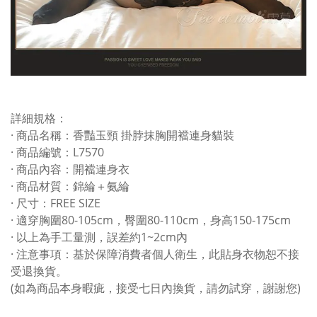
詳細規格：
· 商品名稱：香豔玉頸 掛脖抹胸開襠連身貓裝
· 商品編號：L7570
· 商品內容：開襠連身衣
· 商品材質：錦綸＋氨綸
· 尺寸：FREE SIZE
· 適穿胸圍80-105cm，臀圍80-110cm，身高150-175cm
· 以上為手工量測，誤差約1~2cm內
· 注意事項：基於保障消費者個人衛生，此貼身衣物恕不接
受退換貨。
(如為商品本身暇疵，接受七日內換貨，請勿試穿，謝謝您)