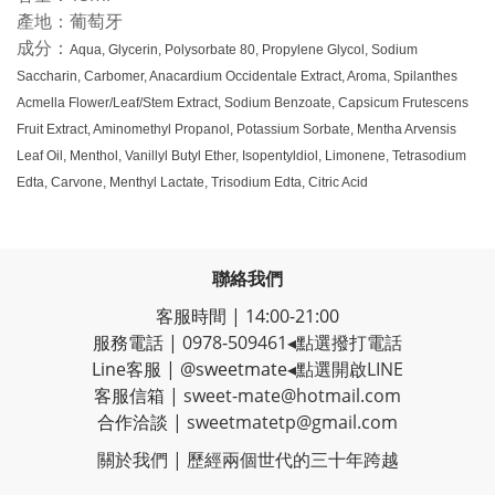
產地：葡萄牙
成分：
Aqua, Glycerin, Polysorbate 80, Propylene Glycol, Sodium
Saccharin, Carbomer, Anacardium Occidentale Extract, Aroma, Spilanthes
Acmella Flower/Leaf/Stem Extract, Sodium Benzoate, Capsicum Frutescens
Fruit Extract, Aminomethyl Propanol, Potassium Sorbate, Mentha Arvensis
Leaf Oil, Menthol, Vanillyl Butyl Ether, Isopentyldiol, Limonene, Tetrasodium
Edta, Carvone, Menthyl Lactate, Trisodium Edta, Citric Acid
聯絡我們
客服時間 | 14:00-21:00
服務電話 |
0978-509461
◂點選撥打電話
Line客服
|
@sweetmate
◂點選開啟LINE
客服信箱 |
sweet-mate@hotmail.com
合作洽談 |
sweetmatetp@gmail.com
關於我們 | 歷經
兩個世代的三十年跨越