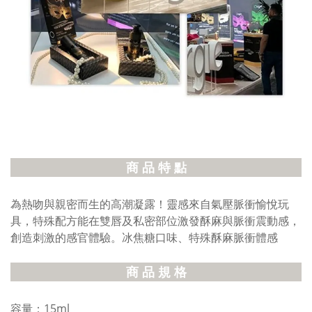
商 品 特 點
為熱吻與親密而生的高潮凝露！靈感來自氣壓脈衝愉悅玩
具，特殊配方能在雙唇及私密部位激發酥麻與脈衝震動感，
創造刺激的感官體驗。冰焦糖口味、特殊酥麻脈衝體感
商 品 規 格
容量：15ml