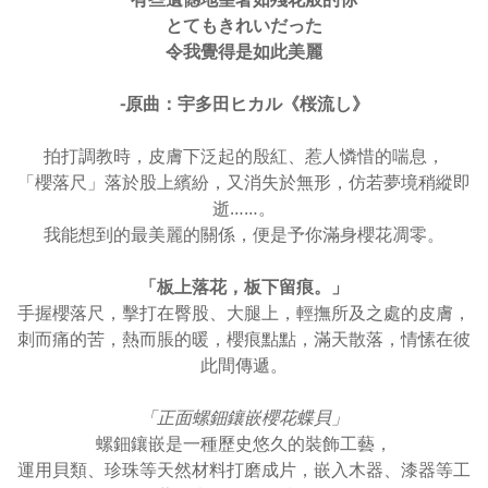
とてもきれいだった
令我覺得是如此美麗
-原曲：宇多田ヒカル《桜流し》
拍打調教時，皮膚下泛起的殷紅、惹人憐惜的喘息，
「櫻落尺」落於股上繽紛，又消失於無形，仿若夢境稍縱即
逝……。
我能想到的最美麗的關係，便是予你滿身櫻花凋零。
「板上落花，板下留痕。」
手握櫻落尺，擊打在臀股、大腿上，輕撫所及之處的皮膚，
刺而痛的苦，熱而脹的暖，櫻痕點點，滿天散落，情愫在彼
此間傳遞。
「正面螺鈿鑲嵌櫻花蝶貝」
螺鈿鑲嵌是一種歷史悠久的裝飾工藝，
運用貝類、珍珠等天然材料打磨成片，嵌入木器、漆器等工