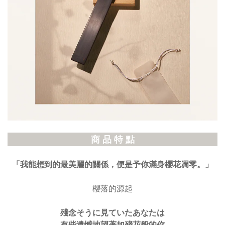
商 品 特 點
「我能想到的最美麗的關係，便是予你滿身櫻花凋零。」
櫻落的源起
殘念そうに見ていたあなたは
有些遺憾地望著如殘花般的你