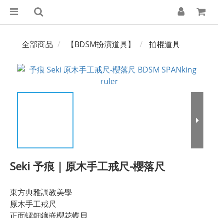
全部商品
【BDSM扮演道具】
拍棍道具
Seki 予痕｜原木手工戒尺-櫻落尺
東方典雅調教美學
原木手工戒尺
正面螺鈿鑲嵌櫻花蝶貝