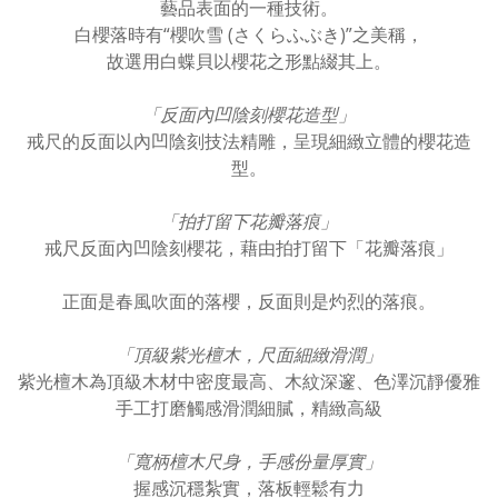
藝品表面的一種技術。
白櫻落時有“櫻吹雪 (さくらふぶき)”之美稱，
故選用白蝶貝以櫻花之形點綴其上。
「反面內凹陰刻櫻花造型」
戒尺的反面以內凹陰刻技法精雕，呈現細緻立體的櫻花造
型。
「拍打留下花瓣落痕」
戒尺反面內凹陰刻櫻花，藉由拍打留下「花瓣落痕」
正面是春風吹面的落櫻，反面則是灼烈的落痕。
「頂級紫光檀木，尺面細緻滑潤」
紫光檀木為頂級木材中密度最高、木紋深邃、色澤沉靜優雅
手工打磨觸感滑潤細膩，精緻高級
「寬柄檀木尺身，手感份量厚實」
握感沉穩紮實，落板輕鬆有力