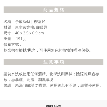
商 品 規 格
名稱：予痕Seki | 櫻落尺
材質：東非紫光檀/白蝶貝
尺寸：40 x 3.5 x 0.9 cm
重量： 191 g
保養方式 :
乾燥棉布擦拭/拋光，可使用無色純植物護理油保養。
注 意 事 項
請勿水洗或使用任何酒精、化學洗劑擦拭；陰涼乾燥處存
放，忌暴曬、高溫、潮濕環境
警語：未滿18歲請勿購買。使用後若有不適，請暫停使用。
聯絡我們