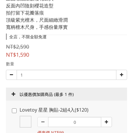
反面內凹陰刻櫻花造型
拍打留下花瓣落痕
頂級紫光檀木，尺面細緻滑潤
寬柄檀木尺身，手感份量厚實
全店，不限金額免運
NT$2,590
NT$1,590
數量
以優惠價加購商品
(最多 1 件)
Lovetoy 星星 胸貼-2組4入($120)
優惠價 NT$99