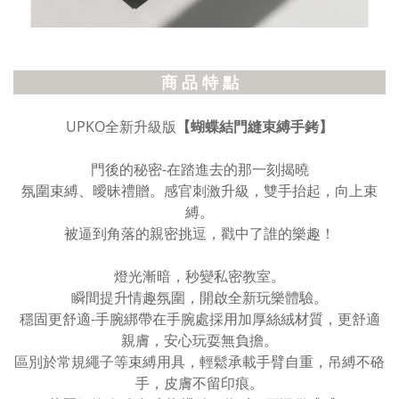
商 品 特 點
UPKO全新升級版
【蝴蝶結門縫束縛手銬】
門後的秘密-在踏進去的那一刻揭曉
氛圍束縛、曖昧禮贈。感官刺激升級，雙手抬起，向上束
縛。
被逼到角落的親密挑逗，戳中了誰的樂趣！
燈光漸暗，秒變私密教室。
瞬間提升情趣氛圍，開啟全新玩樂體驗。
穩固更舒適-手腕綁帶在手腕處採用加厚絲絨材質，更舒適
親膚，安心玩耍無負擔。
區別於常規繩子等束縛用具，輕鬆承載手臂自重，吊縛不硌
手，皮膚不留印痕。