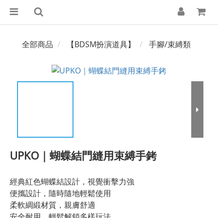
全部商品
【BDSM扮演道具】
手腳/束縛類
UPKO｜蝴蝶結門縫用束縛手銬
經典紅色蝴蝶結設計，視覺衝擊力強 
便攜設計，隨時隨地輕鬆使用 
柔軟綢緞材質，親膚舒適  
安全耐用，輕鬆解鎖多樣玩法 