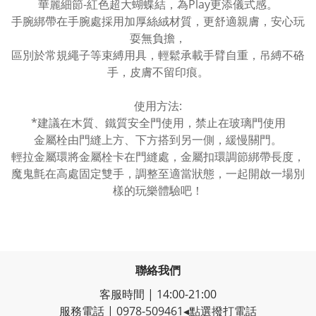
華麗細節-紅色超大蝴蝶結，為Play更添儀式感。
手腕綁帶在手腕處採用加厚絲絨材質，更舒適親膚，安心玩
耍無負擔，
區別於常規繩子等束縛用具，輕鬆承載手臂自重，吊縛不硌
手，皮膚不留印痕。
使用方法:
*建議在木質、鐵質安全門使用，禁止在玻璃門使用
金屬栓由門縫上方、下方搭到另一側，緩慢關門。
輕拉金屬環將金屬栓卡在門縫處，金屬扣環調節綁帶長度，
魔鬼氈在高處固定雙手，調整至適當狀態，一起開啟一場別
樣的玩樂體驗吧！
聯絡我們
客服時間 | 14:00-21:00
服務電話 |
0978-509461
◂點選撥打電話