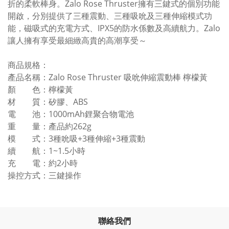
折的柔軟棒身。Zalo Rose Thruster擁有三鍵式的個別功能
開啟，分別提供了三種震動、三種吸吮及三種伸縮模式功
能，磁吸式的充電方式、IPX5的防水係數及高續航力。Zalo
讓人擁有享受最細緻高貴的高潮享受～
商品規格：
產品名稱：Zalo Rose Thruster 吸吮伸縮震動棒 檸檬黃
顏 色：檸檬黃
材 質：矽膠、ABS
電 池：1000mAh鋰聚合物電池
重 量：產品約262g
模 式：3種吮吸+3種伸縮+3種震動
續 航：1~1.5小時
充 電：約2小時
操控方式：三鍵操作
聯絡我們