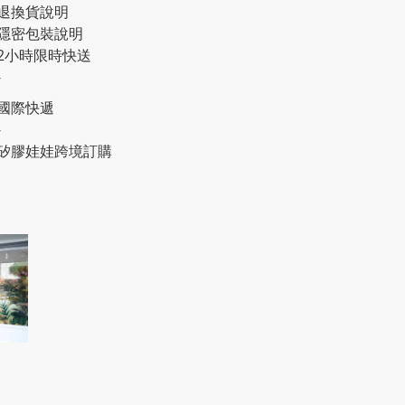
退換貨說明
隱密包裝說明
2小時限時快送
-
國際快遞
-
矽膠娃娃跨境訂購