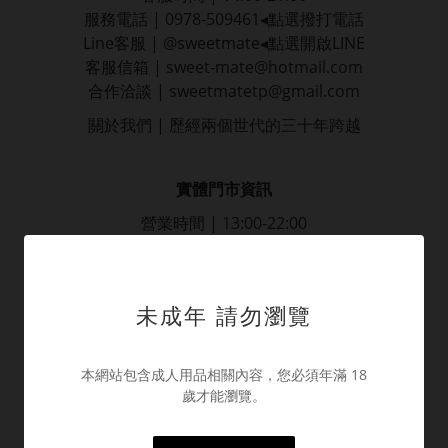
服務電話 |
0978-509461
◂點選撥打電話
Line客服
|
@sweetmate
◂點選開啟LINE
客服信箱 |
sweet-mate@hotmail.com
合作洽談 |
sweetmatetp@gmail.com
關於我們 | 歷經
兩個世代的三十年跨越
實體門市資訊
營業時間 | 13:00-22:00
士林門市 | 台北士林區文林路192號1樓
林森門市 | 台北中山區林森北路575-2號1樓
三重門市 | 新北三重區三和路二段8號1樓
未成年 請勿瀏覽
-
娃娃展示 | 台北市林森北路575號-預約制
本網站包含成人用品相關內容，您必須年滿 18
「僅實體娃娃展售空間採預約制」
歲才能瀏覽。
情趣商品門市為對外開放之營業空間