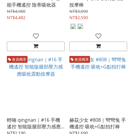
能手機遙控 陰蒂吸吮器
按摩棒
NT$4,980
NT$3,090
NT$4,482
NT$2,590
會員獨享
會員獨享
輕喃 qingnan｜#16 手機
赫茲少女 #808｜彎彎兔 手
遙控 智能版腿部壓力感應
機遙控 吸吮+G點拍打棒
吸吮震動按摩器
NT$1,190
NT$1,690