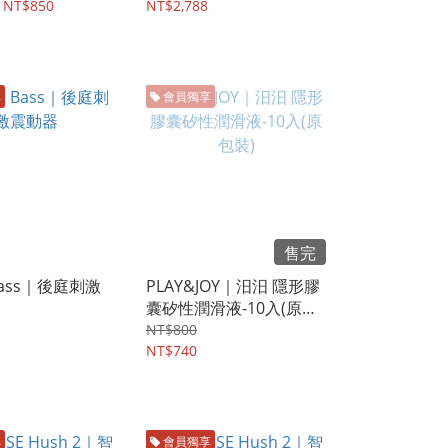
 NT$850
NT$2,788
享
會員獨享
售完
Bass｜後庭刺激
PLAY&JOY｜汨汨 隱形膠
囊矽性潤滑液-10入(原包
裝)
NT$800
NT$740
享
會員獨享