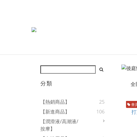
分類
全
【熱銷商品】
25
會
【新進商品】
106
【潤滑液/高潮液/
按摩】