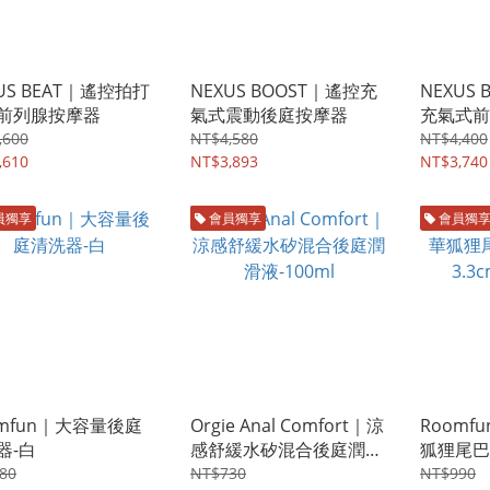
US BEAT｜遙控拍打
NEXUS BOOST｜遙控充
NEXUS 
前列腺按摩器
氣式震動後庭按摩器
充氣式前
,600
NT$4,580
NT$4,400
,610
NT$3,893
NT$3,740
員獨享
會員獨享
會員獨
omfun｜大容量後庭
Orgie Anal Comfort｜涼
Roomf
器-白
感舒緩水矽混合後庭潤滑
狐狸尾巴
液-100ml
3.3cm 
80
NT$730
NT$990