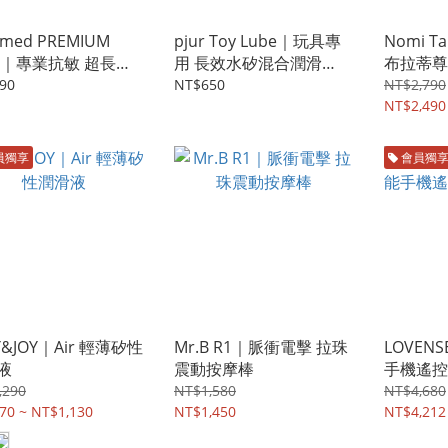
r med PREMIUM
pjur Toy Lube｜玩具專
Nomi Ta
de｜專業抗敏 超長效
用 長效水矽混合潤滑
布拉蒂尊
滑液-100ml
液-100ml
按摩器
90
NT$650
NT$2,790
NT$2,490
員獨享
會員獨
Y&JOY｜Air 輕薄矽性
Mr.B R1｜脈衝電擊 拉珠
LOVENS
液
震動按摩棒
手機遙控
器
,290
NT$1,580
NT$4,680
70 ~ NT$1,130
NT$1,450
NT$4,212