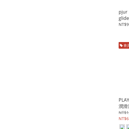
pju
gli
矽性潤
NT$9
會
PLA
潤滑
NT$1
NT$6