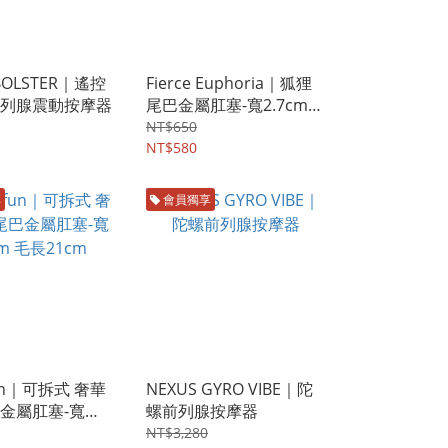
BOLSTER｜遙控
Fierce Euphoria｜狐狸
列腺震動按摩器
尾巴金屬肛塞-寬2.7cm
毛長36cm
NT$650
NT$580
享
會員獨享
un｜可拆式 奢華
NEXUS GYRO VIBE｜陀
金屬肛塞-寬
螺前列腺按摩器
毛長21cm
NT$3,280