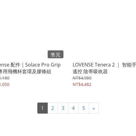
售完
ense 配件｜Solace Pro Grip
LOVENSE Tenera 2 ｜ 智能
t 專用飛機杯套環及膠條組
遙控 陰蒂吸吮器
,180
NT$4,980
,050
NT$4,482
1
2
3
4
5
»