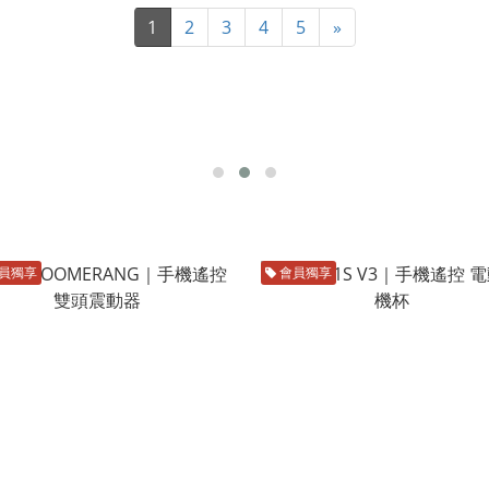
1
2
3
4
5
»
員獨享
會員獨享