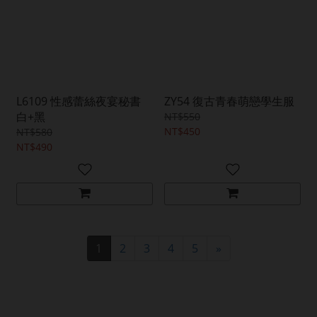
L6109 性感蕾絲夜宴秘書
ZY54 復古青春萌戀學生服
白+黑
NT$550
NT$450
NT$580
NT$490
1
2
3
4
5
»