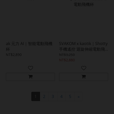
ak 元力 AI｜智能電動飛機
SVAKOM x kaotik｜Shotty
杯
手機遙控 迴旋伸縮電動飛
機杯
NT$2,890
NT$3,250
NT$2,880
1
2
3
4
5
»