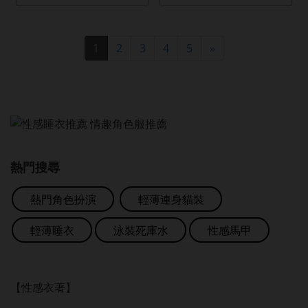
1
2
3
4
5
»
熱門搜尋
熱門角色扮演
輕薄連身貓裝
輕薄睡衣
泳裝死庫水
性感馬甲
【性感衣著】