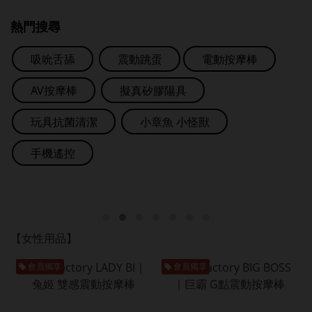
熱門搜尋
吸吮舌舔
震動跳蛋
電動按摩棒
AV按摩棒
擬真矽膠陽具
玩具抗菌清潔
小章魚 小怪獸
手機遙控
【女性用品】
會員獨享
會員獨享