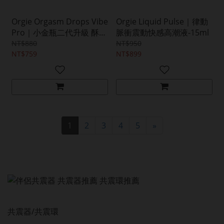
Orgie Orgasm Drops Vibe
Orgie Liquid Pulse｜律動
Pro｜小金瓶二代升級 酥麻
脈衝震動快感高潮液-15ml
跳動高潮液-15ml
NT$880
NT$950
NT$759
NT$899
1
2
3
4
5
»
共震器/共震環