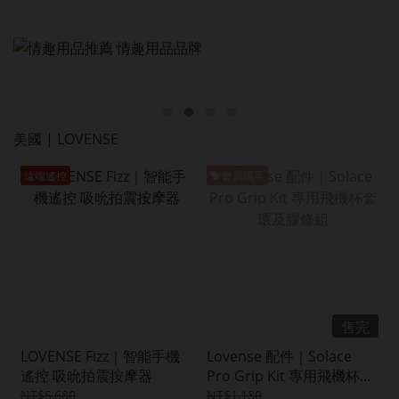
美國 | LOVENSE
遠端遙控
會員獨享
售完
LOVENSE Fizz｜智能手機
Lovense 配件｜Solace
遙控 吸吮拍震按摩器
Pro Grip Kit 專用飛機杯套
環及膠條組
NT$5,680
NT$1,180