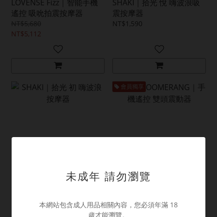
LOVENSE Fizz｜智能手機
SHAKI｜拾光 悅 嗨波浪吸
遙控 吸吮拍震按摩器
震按摩器
NT$5,680
NT$1,590
NT$5,112
會員獨享
未成年 請勿瀏覽
SHAKI｜拾光 初 嗨波浪按
LELO BOOMERANG｜手機
摩器
遙控 雙頭震動器
本網站包含成人用品相關內容，您必須年滿 18
NT$1,290
NT$7,980
歲才能瀏覽。