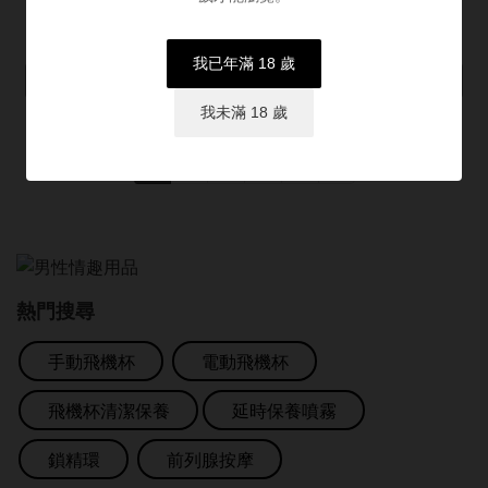
我已年滿 18 歲
我未滿 18 歲
1
2
3
4
5
»
熱門搜尋
手動飛機杯
電動飛機杯
飛機杯清潔保養
延時保養噴霧
鎖精環
前列腺按摩