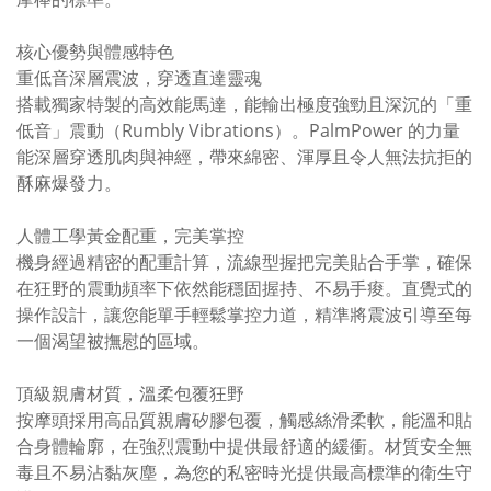
核心優勢與體感特色
重低音深層震波，穿透直達靈魂
搭載獨家特製的高效能馬達，能輸出極度強勁且深沉的「重
低音」震動（Rumbly Vibrations）。PalmPower 的力量
能深層穿透肌肉與神經，帶來綿密、渾厚且令人無法抗拒的
酥麻爆發力。
人體工學黃金配重，完美掌控
機身經過精密的配重計算，流線型握把完美貼合手掌，確保
在狂野的震動頻率下依然能穩固握持、不易手痠。直覺式的
操作設計，讓您能單手輕鬆掌控力道，精準將震波引導至每
一個渴望被撫慰的區域。
頂級親膚材質，溫柔包覆狂野
按摩頭採用高品質親膚矽膠包覆，觸感絲滑柔軟，能溫和貼
合身體輪廓，在強烈震動中提供最舒適的緩衝。材質安全無
毒且不易沾黏灰塵，為您的私密時光提供最高標準的衛生守