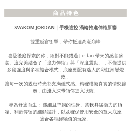
商 品 特 色
SVAKOM JORDAN｜手機遙控 渦輪推進伸縮肛塞
雙重感官衝擊，帶你抵達高潮巔峰
喜愛後庭探索的你，絕對不能錯過 Jordan 帶來的感官盛
宴。這完美結合了「強力伸縮」與「深度震動」，不僅提供
多段強度與多種複合模式，底座更配有迷人的彩虹漸變燈
效，
讓每一次的親密時光都充滿儀式感。
精確模擬真實的情慾節
奏，由淺入深帶領你進入狀態。
專為舒適而生： 纖細且堅韌的柱身、柔軟具緩衝力的頂
端、利於停留的細頸設計，以及確保使用安全的寬大底座，
適合各種經驗值的玩家。