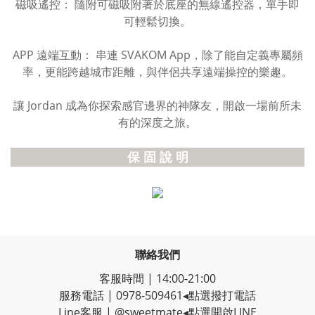
磁吸遙控： 隨附可磁吸附著於底座的無線遙控器，單手即
可輕鬆切換。
APP 遠端互動： 串連 SVAKOM App，除了能自定義專屬頻
率，更能跨越城市距離，與伴侶共享遠端操控的樂趣。
讓 Jordan 成為你探索感官邊界的神隊友，開啟一場前所未
有的深度之旅。
保 固 說 明
聯絡我們
客服時間 | 14:00-21:00
服務電話 |
0978-509461
◂點選撥打電話
Line客服
|
@sweetmate
◂點選開啟LINE