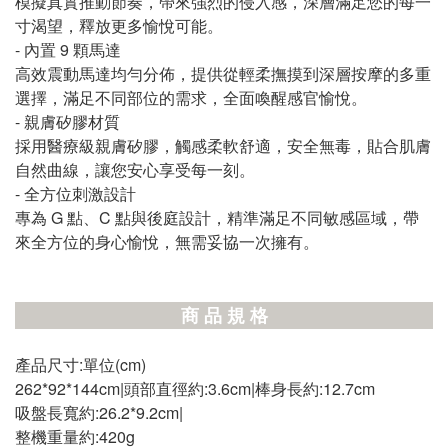
模擬真實推動節奏，帶來強烈的侵入感，深層滿足您的每一
寸渴望，釋放更多愉悅可能。
- 內置 9 顆馬達
高效震動馬達均勻分佈，提供從輕柔撫摸到深層按摩的多重
選擇，滿足不同部位的需求，全面喚醒感官愉悅。
- 親膚矽膠材質
採用醫療級親膚矽膠，觸感柔軟舒適，安全無毒，貼合肌膚
自然曲線，讓您安心享受每一刻。
- 全方位刺激設計
專為 G 點、C 點與後庭設計，精準滿足不同敏感區域，帶
來全方位的身心愉悅，無需妥協一次擁有。
商 品 規 格
產品尺寸:單位(cm)
262*92*144cm|頭部直徑約:3.6cm|棒身長約:12.7cm
吸盤長寬約:26.2*9.2cm|
整機重量約:420g