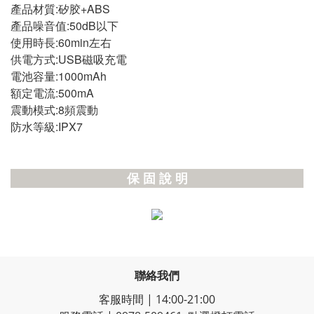
產品材質:矽胶+ABS
產品噪音值:50dB以下
使用時長:60min左右
供電方式:USB磁吸充電
電池容量:1000mAh
額定電流:500mA
震動模式:8頻震動
防水等級:IPX7
保 固 說 明
聯絡我們
客服時間 | 14:00-21:00