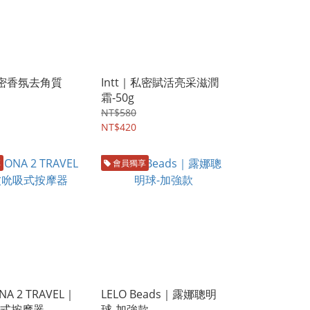
｜私密香氛去角質
Intt｜私密賦活亮采滋潤
霜-50g
NT$580
NT$420
享
會員獨享
NA 2 TRAVEL｜
LELO Beads｜露娜聰明
式按摩器
球-加強款