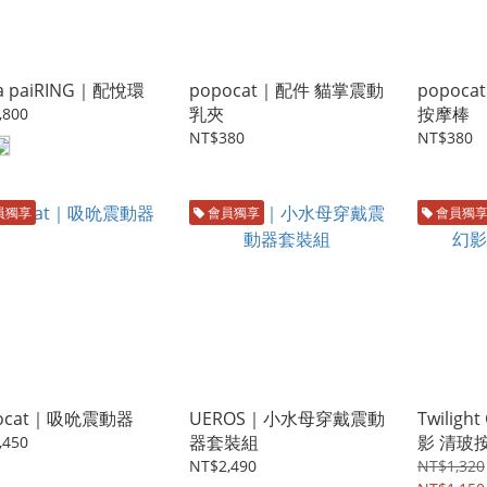
ha paiRING｜配悅環
popocat｜配件 貓掌震動
popoc
乳夾
按摩棒
,800
NT$380
NT$380
員獨享
會員獨享
會員獨
pocat｜吸吮震動器
UEROS｜小水母穿戴震動
Twilig
器套裝組
影 清玻
,450
NT$2,490
NT$1,320