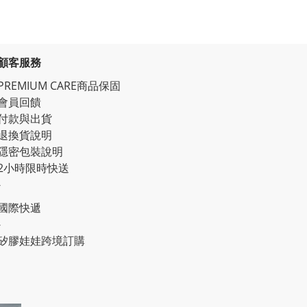
顧客服務
PREMIUM CARE商品保固
會員回饋
付款與出貨
退換貨說明
隱密包裝說明
2小時限時快送
-
國際快遞
-
矽膠娃娃跨境訂購