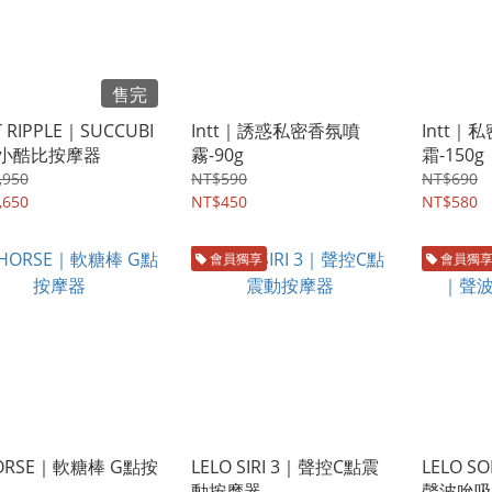
售完
T RIPPLE｜SUCCUBI
Intt｜誘惑私密香氛噴
Intt
小酷比按摩器
霧-90g
霜-150g
,950
NT$590
NT$690
,650
NT$450
NT$580
會員獨享
會員獨
ORSE｜軟糖棒 G點按
LELO SIRI 3｜聲控C點震
LELO SO
動按摩器
聲波吮吸