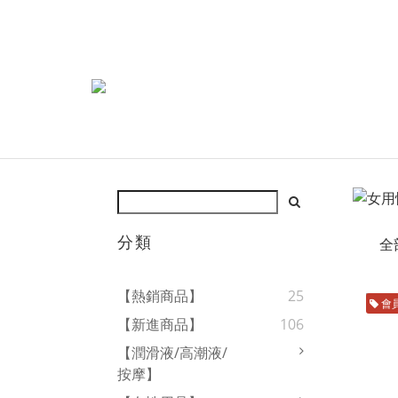
分類
全
【熱銷商品】
25
會
【新進商品】
106
【潤滑液/高潮液/
按摩】