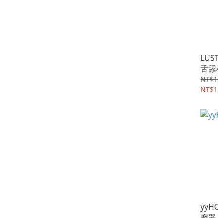
LUS
舌舔
NT$1
NT$1
yyH
摩器