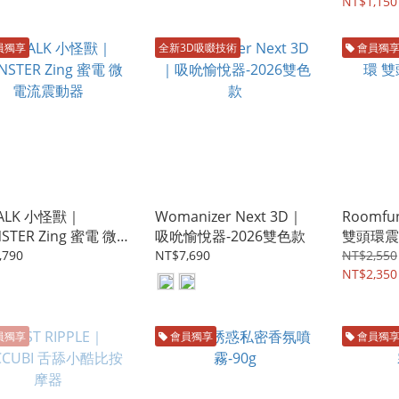
NT$1,150
員獨享
全新3D吸啜技術
會員獨
TALK 小怪獸｜
Womanizer Next 3D｜
Roomf
STER Zing 蜜電 微
吸吮愉悅器-2026雙色款
雙頭環震
震動器
,790
NT$7,690
NT$2,550
NT$2,350
員獨享
會員獨享
會員獨