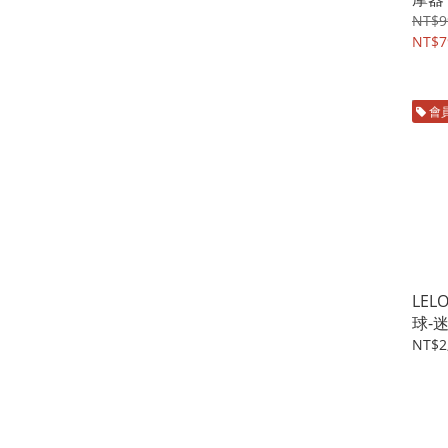
NT$9
NT$7
會
LEL
球-
NT$2