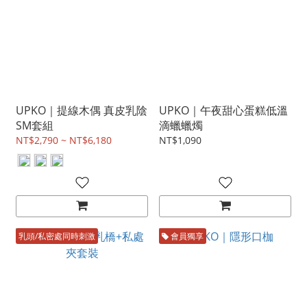
UPKO｜提線木偶 真皮乳陰
UPKO｜午夜甜心蛋糕低溫
SM套組
滴蠟蠟燭
NT$2,790 ~ NT$6,180
NT$1,090
乳頭/私密處同時刺激
會員獨享