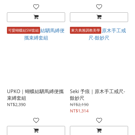
可愛蝴蝶結SM套組
東方典雅調教美學
UPKO｜蝴蝶結駟馬縛便攜
Seki 予痕｜原木手工戒尺-
束縛套組
餘妙尺
NT$2,390
NT$2,190
NT$1,314