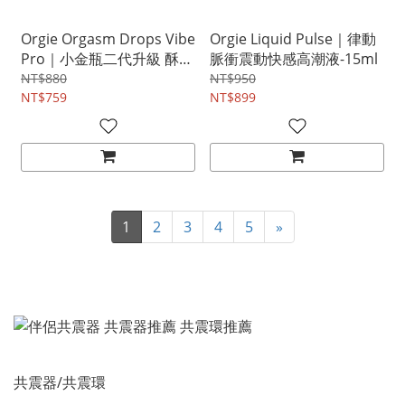
Orgie Orgasm Drops Vibe
Orgie Liquid Pulse｜律動
Pro｜小金瓶二代升級 酥麻
脈衝震動快感高潮液-15ml
跳動高潮液-15ml
NT$880
NT$950
NT$759
NT$899
1
2
3
4
5
»
共震器/共震環