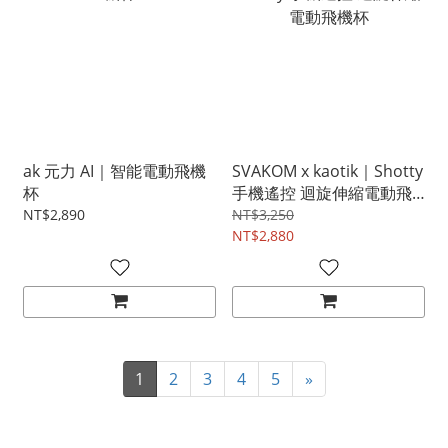
ak 元力 AI｜智能電動飛機
SVAKOM x kaotik｜Shotty
杯
手機遙控 迴旋伸縮電動飛
機杯
NT$2,890
NT$3,250
NT$2,880
1
2
3
4
5
»