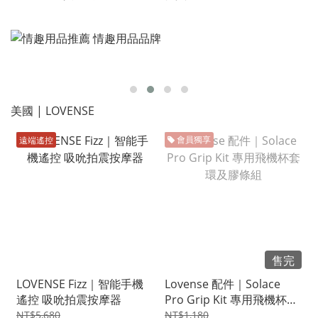
美國 | LOVENSE
遠端遙控
會員獨享
售完
LOVENSE Fizz｜智能手機
Lovense 配件｜Solace
遙控 吸吮拍震按摩器
Pro Grip Kit 專用飛機杯套
環及膠條組
NT$5,680
NT$1,180