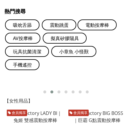
熱門搜尋
吸吮舌舔
震動跳蛋
電動按摩棒
AV按摩棒
擬真矽膠陽具
玩具抗菌清潔
小章魚 小怪獸
手機遙控
【女性用品】
會員獨享
會員獨享