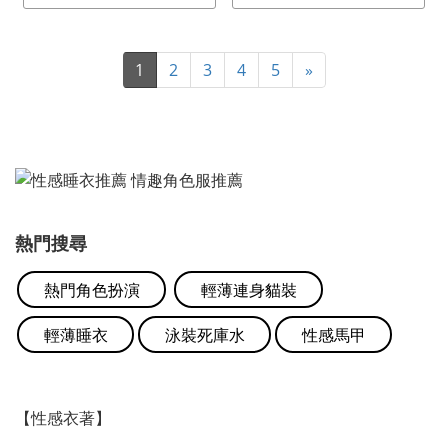
1
2
3
4
5
»
熱門搜尋
熱門角色扮演
輕薄連身貓裝
輕薄睡衣
泳裝死庫水
性感馬甲
【性感衣著】